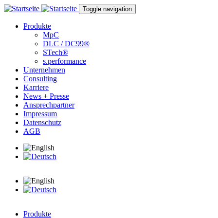
Direkt zum Inhalt
Toggle navigation
Produkte
MpC
DLC / DC99®
STech®
s.performance
Unternehmen
Consulting
Karriere
News + Presse
Ansprechpartner
Impressum
Datenschutz
AGB
Produkte