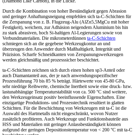
(Diamond Like Carbon), in die Lücke.
Durch die Kombination von hoher Beständigkeit gegen Abrasion
und geringer Anhaftungsneigung empfehlen sich ta-C-Schichten für
die Zerspanung von z. B. Flugzeug-Alu (AlZn5,5MgCu mit hoher
Festigkeit), weichem, zur Adhäsion neigendem Aluminium bis hin
zu stark abrasiven, hoch Si-haltigen Al-Legierungen sowie von
Verbundmaterialien. Die mikrometerdünnen
ta-C-Schichten
schmiegen sich an die gegebene Werkzeugkontur an und
überzeugen den Anwender durch Maßhaltigkeit, Integrität und
Präzision. Scharfe Schneidkanten von Zerspanungswerkzeugen
werden gleichmäßig und prozesssicher beschichtet.
ta-C-Schichten zeichnen sich durch einen hohen sp3-Anteil oder
auch Diamantanteil aus, der je nach anwendungsspezifischer
Prozessführung 70 bis 85 % beträgt. Härtewerte von 45-80 GPa,
sehr niedrige Reibwerte, chemische Inertheit sowie eine druck- bzw.
lastunabhängige Temperaturstabilität von ca. 500 °C sind weitere,
den Werkzeugeinsatz positiv beeinflussende Eigenschaften. Eine
einzigartige Produktions- und Prozesstechnik resultiert in glatten
Schichten. Für die Beschichtung von Werkzeugen mit ta-C ist die
Auswahl des Hartmetalls nicht eingeschränkt, wovon Nutzer
zusätzlich profitieren. Auch Werkzeuge und Funktionsbauteile aus
HSS und Materialien mit geringer Anlassbeständigkeit können
aufgrund der geringen Depositionstemperatur von < 200 °C mit ta-C