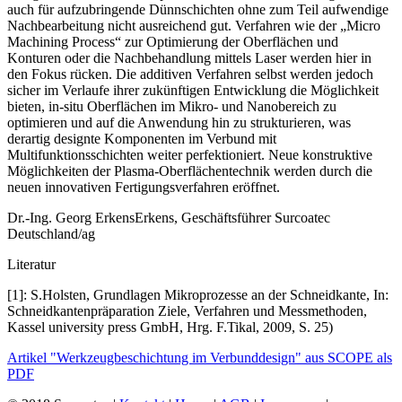
auch für aufzubringende Dünnschichten ohne zum Teil aufwendige
Nachbearbeitung nicht ausreichend gut. Verfahren wie der „Micro
Machining Process“ zur Optimierung der Oberflächen und
Konturen oder die Nachbehandlung mittels Laser werden hier in
den Fokus rücken. Die additiven Verfahren selbst werden jedoch
sicher im Verlaufe ihrer zukünftigen Entwicklung die Möglichkeit
bieten, in-situ Oberflächen im Mikro- und Nanobereich zu
optimieren und auf die Anwendung hin zu strukturieren, was
derartig designte Komponenten im Verbund mit
Multifunktionsschichten weiter perfektioniert. Neue konstruktive
Möglichkeiten der Plasma-Oberflächentechnik werden durch die
neuen innovativen Ferti­gungsverfahren eröffnet.
Dr.-Ing. Georg ErkensErkens, Geschäftsführer Surcoatec
Deutschland/ag
Literatur
[1]: S.Holsten, Grundlagen Mikroprozesse an der Schneidkante, In:
Schneidkantenpräparation Ziele, Verfahren und Messmethoden,
Kassel university press GmbH, Hrg. F.Tikal, 2009, S. 25)
Artikel "Werkzeugbeschichtung im Verbunddesign" aus SCOPE als
PDF