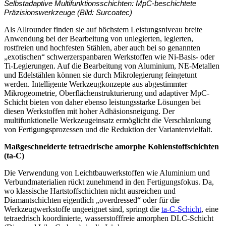
Selbstadaptive Multifunktionsschichten:
MpC-beschichtete
Präzisionswerkzeuge (Bild: Surcoatec)
Als Allrounder finden sie auf höchstem Leistungsniveau breite
Anwendung bei der Bearbeitung von unlegierten, legierten,
rostfreien und hochfesten Stählen, aber auch bei so genannten
„exotischen“ schwerzerspanbaren Werkstoffen wie Ni-Basis- oder
Ti-Legierungen. Auf die Bearbeitung von Aluminium, NE-Metallen
und Edelstählen können sie durch Mikrolegierung feingetunt
werden. Intelligente Werkzeugkonzepte aus abgestimmter
Mikrogeometrie, Oberflächenstrukturierung und adaptiver MpC-
Schicht bieten von daher ebenso leistungsstarke Lösungen bei
diesen Werkstoffen mit hoher Adhäsionsneigung. Der
multifunktionelle Werkzeugeinsatz ermöglicht die Verschlankung
von Fertigungsprozessen und die Reduktion der Variantenvielfalt.
Maßgeschneiderte tetraedrische amorphe Kohlenstoffschichten
(ta-C)
Die Verwendung von Leichtbauwerkstoffen wie Aluminium und
Verbundmaterialien rückt zunehmend in den Fertigungsfokus. Da,
wo klassische Hartstoffschichten nicht ausreichen und
Diamantschichten eigentlich „overdressed“ oder für die
Werkzeugwerkstoffe ungeeignet sind, springt die
ta-C-Schicht
, eine
tetraedrisch koordinierte, wasserstofffreie amorphen DLC-Schicht