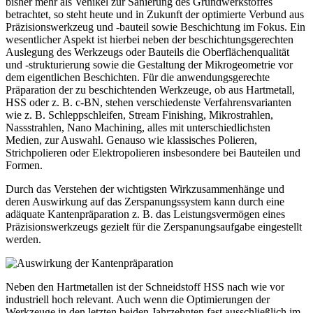
bisher mehr als Vehikel zur Sanierung des Grundwerkstoffes
betrachtet, so steht heute und in Zukunft der optimierte Verbund aus
Präzisionswerkzeug und -bauteil sowie Beschichtung im Fokus. Ein
wesentlicher Aspekt ist hierbei neben der beschichtungsgerechten
Auslegung des Werkzeugs oder Bauteils die Oberflächenqualität
und -strukturierung sowie die Gestaltung der Mikrogeometrie vor
dem eigentlichen Beschichten. Für die anwendungsgerechte
Präparation der zu beschichtenden Werkzeuge, ob aus Hartmetall,
HSS oder z. B. c-BN, stehen verschiedenste Verfahrensvarianten
wie z. B. Schleppschleifen, Stream Finishing, Mikrostrahlen,
Nassstrahlen, Nano Machining, alles mit unterschiedlichsten
Medien, zur Auswahl. Genauso wie klassisches Polieren,
Strichpolieren oder Elektropolieren insbesondere bei Bauteilen und
Formen.
Durch das Verstehen der wichtigsten Wirkzusammenhänge und
deren Auswirkung auf das Zerspanungssystem kann durch eine
adäquate Kantenpräparation z. B. das Leistungsvermögen eines
Präzisionswerkzeugs gezielt für die Zerspanungsaufgabe eingestellt
werden.
Neben den Hartmetallen ist der Schneidstoff HSS nach wie vor
industriell hoch relevant. Auch wenn die Optimierungen der
Werkzeuge in den letzten beiden Jahrzehnten fast ausschließlich im